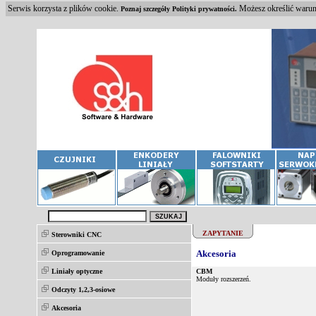
Serwis korzysta z plików cookie.
Możesz określić warunk
Poznaj szczegóły Polityki prywatności.
ZAPYTANIE
Sterowniki CNC
Akcesoria
Oprogramowanie
Liniały optyczne
CBM
Moduły rozszerzeń.
Odczyty 1,2,3-osiowe
Akcesoria