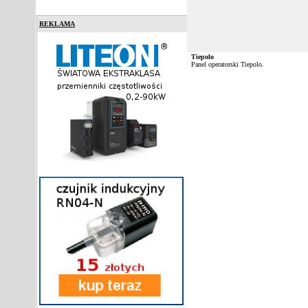
REKLAMA
Tiepolo
Panel operatorski Tiepolo.